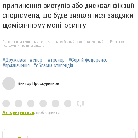
припинення виступів або дискваліфікації
спортсмена, що буде виявлятися завдяки
щомісячному моніторингу.
Якщо ви помітили помилку, виділіть необхідний текст і натисніть Ctrl + Enter, щоб
повідомити про це редакцію
#Дружківка
#спорт
#тренер
#Сергій федоренко
#призначення
#обласна стипендія
Виктор Проскурников
0,0
Авторизуйтесь
, щоб оцінити