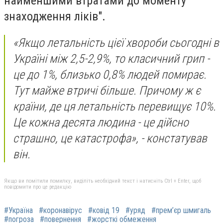
найменшими втратами до моменту
знаходження ліків".
«Якщо летальність цієї хвороби сьогодні в
Україні між 2,5-2,9%, то класичний грип -
це до 1%, близько 0,8% людей помирає.
Тут майже втричі більше. Причому ж є
країни, де ця летальність перевищує 10%.
Це кожна десята людина - це дійсно
страшно, це катастрофа», - констатував
він.
Якщо ви помітили помилку, виділіть необхідний текст і натисніть Ctrl + Enter, щоб
повідомити про це редакцію
#Україна
#коронавірус
#ковід 19
#уряд
#прем’єр шмигаль
#погроза
#повернення
#жорсткі обмеження