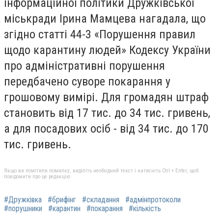
інформаційної політики Дружківської
міськради Ірина Мамцева нагадала, що
згідно статті 44-3 «Порушення правил
щодо карантину людей» Кодексу України
про адміністративні порушення
передбачено суворе покарання у
грошовому вимірі. Для громадян штраф
становить від 17 тис. до 34 тис. гривень,
а для посадових осіб - від 34 тис. до 170
тис. гривень.
Якщо ви помітили помилку, виділіть необхідний текст і натисніть Ctrl + Enter, щоб
повідомити про це редакцію
#Дружківка
#брифінг
#складання
#адмінпротоколи
#порушники
#карантин
#покарання
#кількість