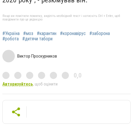
Якщо ви помітили помилку, виділіть необхідний текст і натисніть Ctrl + Enter, щоб
повідомити про це редакцію
#Україна
#моз
#карантин
#коронавірус
#заборона
#робота
#дитячи табори
Виктор Проскурников
0,0
Авторизуйтесь
, щоб оцінити