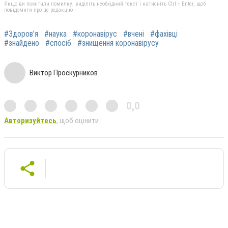
Якщо ви помітили помилку, виділіть необхідний текст і натисніть Ctrl + Enter, щоб
повідомити про це редакцію
#Здоров’я
#наука
#коронавірус
#вчені
#фахівці
#знайдено
#спосіб
#знищення коронавірусу
Виктор Проскурников
0,0
Авторизуйтесь
, щоб оцінити