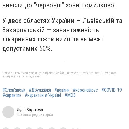
внесли до "червоної" зони помилково.
У двох областях України — Львівській та
Закарпатській — завантаженість
лікарняних ліжок вийшла за межі
допустимих 50%.
Якщо ви помітили помилку, виділіть необхідний текст і натисніть Ctrl + Enter, щоб
повідомити про це редакцію
#Слов’янськ
#Дружківка
#новини
#коронавірус
#COVID-19
#карантин
#карантин в Україні
#МОЗ
Лідія Хаустова
Головна редакторка