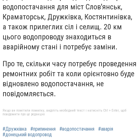
водопостачання для міст Слов'янськ,
Краматорськ, Дружківка, Костянтинівка,
а також прилеглих сіл і селищ. 20 км
цього водопроводу знаходиться в
аварійному стані і потребує заміни.
Про те, скільки часу потребує проведення
ремонтних робіт та коли орієнтовно буде
відновлено водопостачання, не
повідомляється.
Якщо ви помітили помилку, виділіть необхідний текст і натисніть Ctrl + Enter, щоб
повідомити про це редакцію
#Дружківка
#припинення
#водопостачання
#аварія
#донецький водопровод