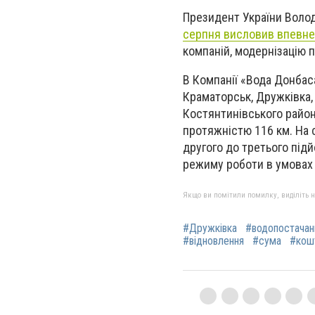
Президент України Воло
серпня
висловив впевне
компаній, модернізацію 
В Компанії «Вода Донбас
Краматорськ, Дружківка, 
Костянтинівського район
протяжністю 116 км. На с
другого до третього підй
режиму роботи в умовах 
Якщо ви помітили помилку, виділіть нео
#Дружківка
#водопостачан
#відновлення
#сума
#кош