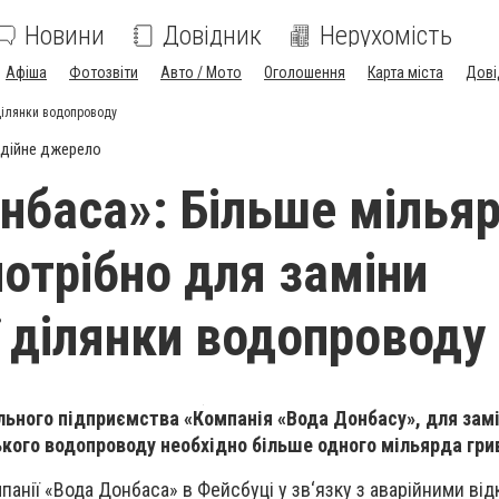
Новини
Довідник
Нерухомість
Афіша
Фотозвіти
Авто / Мото
Оголошення
Карта міста
Дові
 ділянки водопроводу
дійне джерело
нбаса»: Більше мілья
потрібно для заміни
ї ділянки водопроводу
ьного підприємства «Компанія «Вода Донбасу», для замі
кого водопроводу необхідно більше одного мільярда гри
мпанії «Вода Донбаса» в Фейсбуці у зв‘язку з аварійними в