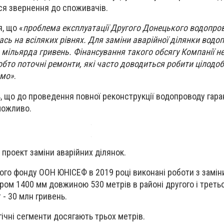
ся звернення до споживачів.
, що «
проблема експлуатації Другого Донецького водопро
сь на всіляких рівнях. Для заміни аварійної ділянки водо
 мільярда гривень. Фінансування такого обсягу Компанії не
обто поточні ремонти, які часто доводиться робити цілодобо
ємо»
.
, що до проведення повної реконструкції водопроводу гара
можливо.
 проект заміни аварійних ділянок.
го фонду ООН ЮНІСЕФ в 2019 році виконані роботи з заміни
ром 1400 мм довжиною 530 метрів в районі другого і третьо
 - 30 млн гривень.
гічні сегменти досягають трьох метрів.