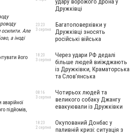
удару ворожого дрона у
Дружківці
воду
проводу
Багатоповерхівки у
23:23
3 серпня
 осилити. Але
Дружківці зносять
во, а іноді
російські війська
Через удари РФ дедалі
18:20
нтувати його
3 серпня
більше людей виїжджають
із Дружківки, Краматорська
та Слов’янська
Чотирьох людей та
08:16
3 серпня
великого собаку Джангу
 аварійної
евакуювали із Дружківки
го підйомів,
Окупований Донбас у
18:23
2 серпня
паливній кризі: ситуація з