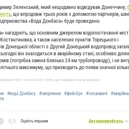
димир Зеленський, який нещодавно відвідував Донеччину,
ність
, що впродовж трьох років з допомогою партнерів, шв
підприємства «Вода Донбаса» буде проведено.
а» нагадують, що о
сновним джерелом водопостачання міст 
Костянтинівка, а також населених пунктів Торецького і
ів Донецької області є Другий Донецький водопровід зага
ьогодні він знаходиться в аварійному стані, особливо ділян
омів (потрібна заміна близько 24 км трубопроводу), і не ви
літнього максимуму, що призводить до появи значної кілько
бхідний текст і натисніть Ctrl + Enter, щоб повідомити про це редакцію
ня
#вода Донбасу
#звернення
#фейсбук
#споживачі
#аварійна
ти
0,0
Оцініть першим
Авторизируйтесь
, ч