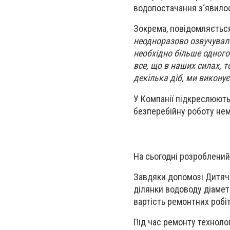
водопостачання з‘явило
Зокрема, повідомляється
неодноразово озвучувала
необхідно більше одного
все, що в наших силах, т
декілька діб, ми викону
У Компанії підкреслюють
безперебійну роботу не
На сьогодні розроблений
Завдяки допомозі Дитячо
ділянки водоводу діамет
вартість ремонтних робіт
Під час ремонту техноло