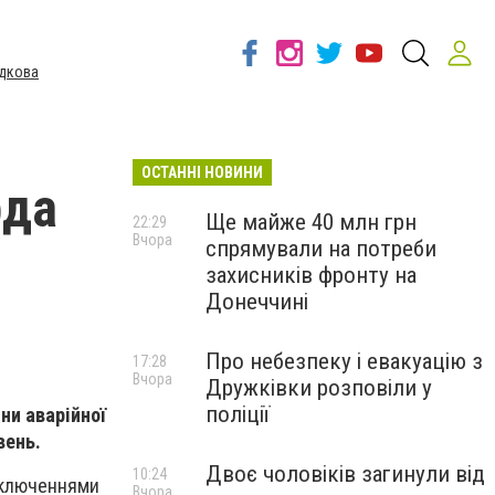
дкова
ОСТАННІ НОВИНИ
рда
Ще майже 40 млн грн
22:29
Вчора
спрямували на потреби
захисників фронту на
Донеччині
Про небезпеку і евакуацію з
17:28
Вчора
Дружківки розповіли у
поліції
ни аварійної
вень.
Двоє чоловіків загинули від
10:24
ідключеннями
Вчора