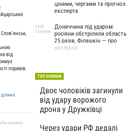
цінами, чергами та прогноз
6
експерта
ейцарських
Донеччина під ударом:
14:35
2 серпня
Слов'янськ,
росіяни обстріляли область
25 разів, Філашкін — про
льною
наслідки
ка від
тримує
сті поривів.
ТОП НОВИНИ
Двоє чоловіків загинули
 ділянка
від удару ворожого
дрона у Дружківці
тобы оценить
Через удари РФ дедалі