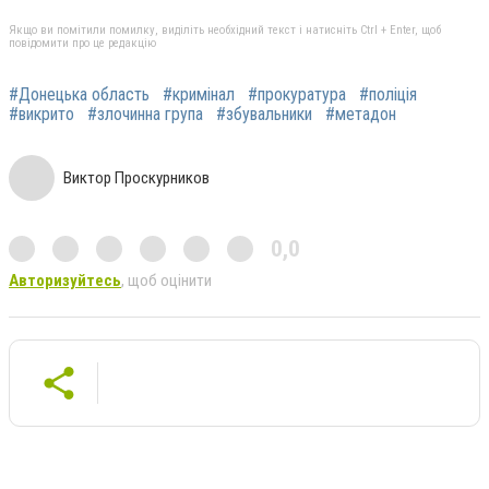
Якщо ви помітили помилку, виділіть необхідний текст і натисніть Ctrl + Enter, щоб
повідомити про це редакцію
#Донецька область
#кримінал
#прокуратура
#поліція
#викрито
#злочинна група
#збувальники
#метадон
Виктор Проскурников
0,0
Авторизуйтесь
, щоб оцінити