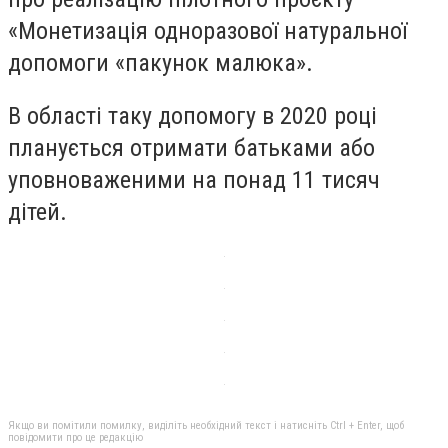
«Монетизація одноразової натуральної
допомоги «пакунок малюка».
В області таку допомогу в 2020 році
планується отримати батьками або
уповноваженими на понад 11 тисяч
дітей.
Якщо ви помітили помилку, виділіть необхідний текст і натисніть Ctrl + Enter, щоб
повідомити про це редакцію