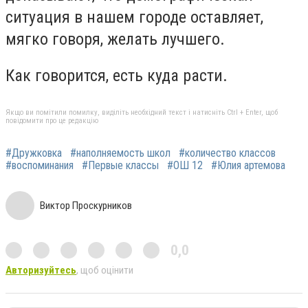
ситуация в нашем городе оставляет,
мягко говоря, желать лучшего.
Как говорится, есть куда расти.
Якщо ви помітили помилку, виділіть необхідний текст і натисніть Ctrl + Enter, щоб
повідомити про це редакцію
#Дружковка
#наполняемость школ
#количество классов
#воспоминания
#Первые классы
#ОШ 12
#Юлия артемова
Виктор Проскурников
0,0
Авторизуйтесь
, щоб оцінити