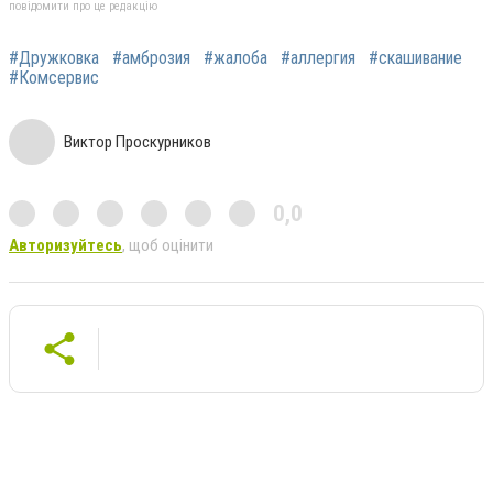
повідомити про це редакцію
#Дружковка
#амброзия
#жалоба
#аллергия
#скашивание
#Комсервис
Виктор Проскурников
0,0
Авторизуйтесь
, щоб оцінити