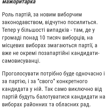
мажоритарка
Роль партій, за новим виборчим
законодавством, відчутно посилиться.
Тепер у більшості випадків - там, де у
громаді понад 10 тисяч виборців, на
місцевих виборах змагаються партії, а
вже не окремі позапартійні кандидати-
самовисуванці.
Проголосувати потрібно буде одночасно і
за партію, і за "свого" кон­крет­но­го
кандида­та у ній. Так само виключно від
партій будуть балотуватися кандидати на
виборах районних та обласних рад.