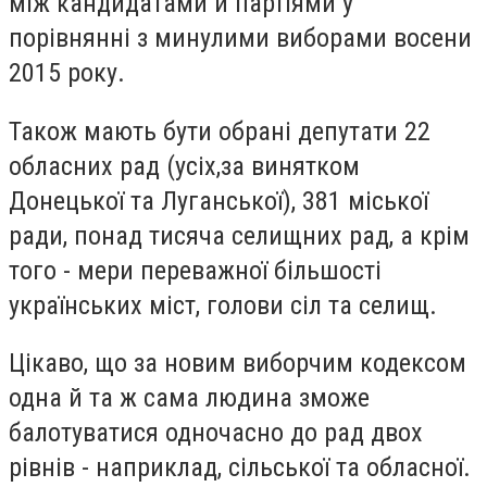
між кандидатами й партіями у
порівнянні з минулими виборами восени
2015 року.
Також мають бути обрані депутати 22
обласних рад (усіх,за винятком
Донецької та Луганської), 381 міської
ради, понад тисяча селищних рад, а крім
того - мери переважної більшості
українських міст, голови сіл та селищ.
Цікаво, що за новим виборчим кодексом
одна й та ж сама людина зможе
балотуватися одночасно до рад двох
рівнів - наприклад, сільської та обласної.