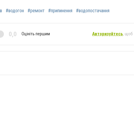
в
#водогон
#ремонт
#припинення
#водопостачання
0,0
Оцініть першим
Авторизуйтесь
, щоб