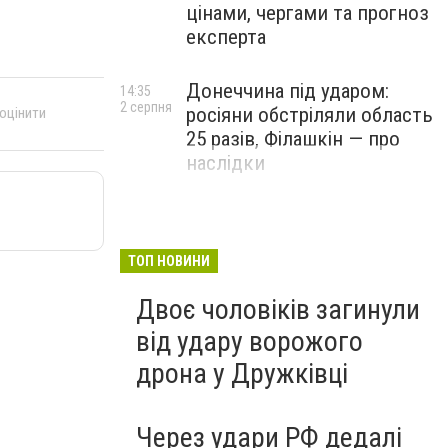
цінами, чергами та прогноз
експерта
Донеччина під ударом:
14:35
2 серпня
росіяни обстріляли область
 оцінити
25 разів, Філашкін — про
наслідки
ТОП НОВИНИ
Двоє чоловіків загинули
від удару ворожого
дрона у Дружківці
Через удари РФ дедалі