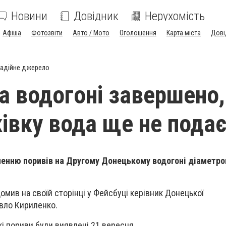
Новини
Довідник
Нерухомість
Афіша
Фотозвіти
Авто / Мото
Оголошення
Карта міста
Дові
адійне джерело
а водогоні завершено,
івку вода ще не пода
ненню поривів на Другому Донецькому водогоні діаметр
омив на своїй сторінці у Фейсбуці керівник Донецької
вло Кириленко.
кі пориви були виявлені 21 вересня.