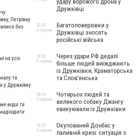
удару ворожого дрона у
Дружківці
ачу
вку, Петрівку
Багатоповерхівки у
23:23
шилися без
3 серпня
Дружківці зносять
російські війська
Через удари РФ дедалі
18:20
і на усіх
3 серпня
більше людей виїжджають
із Дружківки, Краматорська
та Слов’янська
налу та
да у Дружківку
Чотирьох людей та
08:16
3 серпня
великого собаку Джангу
ме вода та
евакуювали із Дружківки
 надходити
Окупований Донбас у
18:23
2 серпня
паливній кризі: ситуація з