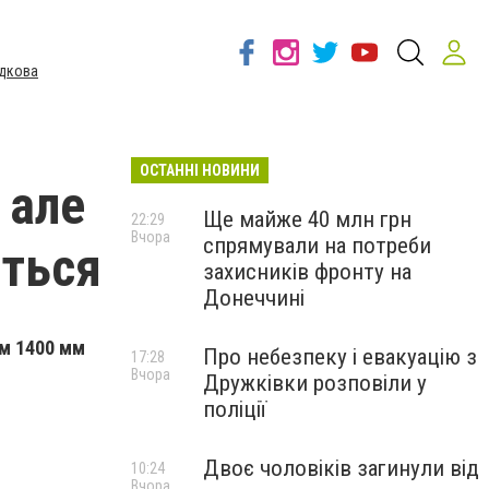
дкова
ОСТАННІ НОВИНИ
 але
Ще майже 40 млн грн
22:29
Вчора
спрямували на потреби
ється
захисників фронту на
Донеччині
ом 1400 мм
Про небезпеку і евакуацію з
17:28
Вчора
Дружківки розповіли у
поліції
Двоє чоловіків загинули від
10:24
Вчора