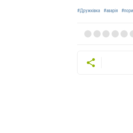
#Дружківка
#аварія
#пори