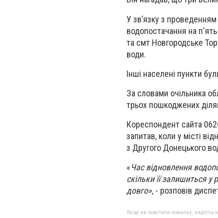
У зв’язку з проведенням
водопостачання на п‘ять 
та смт Новгородське Тор
води.
Інші населені пункти бу
За словами очільника обл
трьох пошкоджених діля
Кореспондент сайта 062
запитав, коли у місті ві
з Другого Донецького во
«
Час відновлення водопо
скільки її залишиться у
довго»
, - розповів диспе
Якщо ви помітили помилку, виділіть нео