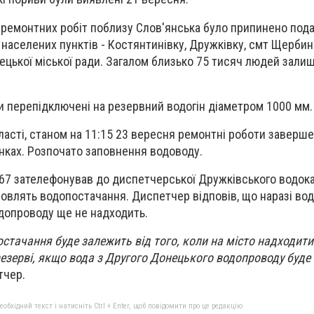
 ремонтних робіт поблизу Слов'янська було припинено под
населених пунктів - Костянтинівку, Дружківку, смт Щербині
ецької міської ради. Загалом близько 75 тисяч людей зали
ли перепідключені на резервний водогін діаметром 1000 мм.
асті, станом на 11:15 23 вересня ремонтні роботи завершен
нках. Розпочато заповнення водоводу.
67 зателефонував до диспетчерської Дружківського водока
дновлять водопостачання. Диспетчер відповів, що наразі во
допроводу ще не надходить.
стачання буде залежить від того, коли на місто надходити
 резерві, якщо вода з Другого Донецького водопроводу буде
тчер.
бхідний текст і натисніть Ctrl + Enter, щоб повідомити про це редакцію