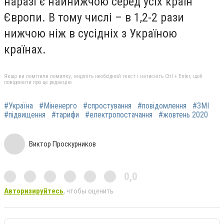
наразі є найнижчою серед усіх країн
Європи. В тому числі – в 1,2-2 рази
нижчою ніж в сусідніх з Україною
країнах.
Якщо ви помітили помилку, виділіть необхідний текст і натисніть Ctrl + Enter, щоб
повідомити про це редакцію
#Україна
#Міненерго
#спростування
#повідомлення
#ЗМІ
#підвищення
#тарифи
#електропостачання
#жовтень 2020
Виктор Проскурников
0,0
Авторизируйтесь
, чтобы оценить