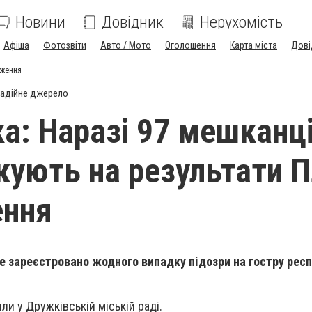
Новини
Довідник
Нерухомість
Афіша
Фотозвіти
Авто / Мото
Оголошення
Карта міста
Дові
дження
адійне джерело
а: Наразі 97 мешканц
ікують на результати 
ення
 не зареєстровано жодного випадку підозри на гостру рес
ли у Дружківській міській раді.