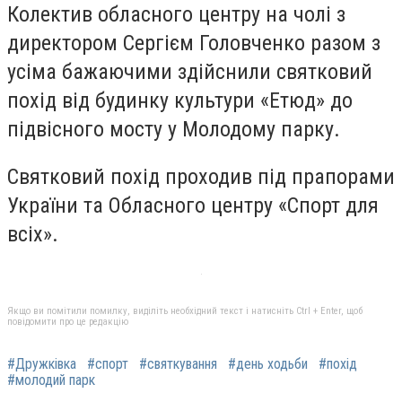
Колектив обласного центру на чолі з
директором Сергієм Головченко разом з
усіма бажаючими здійснили святковий
похід від будинку культури «Етюд» до
підвісного мосту у Молодому парку.
Святковий похід проходив під прапорами
України та Обласного центру «Спорт для
всіх».
Якщо ви помітили помилку, виділіть необхідний текст і натисніть Ctrl + Enter, щоб
повідомити про це редакцію
#Дружківка
#спорт
#святкування
#день ходьби
#похід
#молодий парк