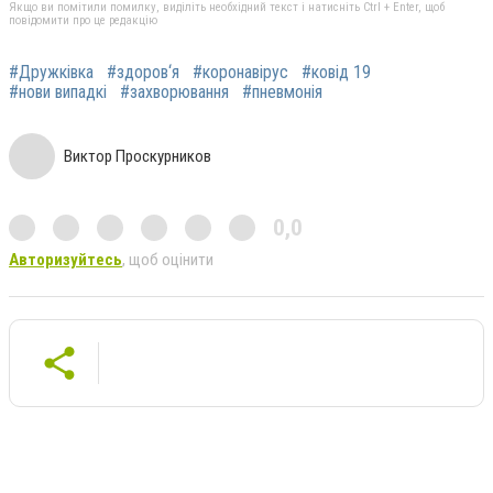
Якщо ви помітили помилку, виділіть необхідний текст і натисніть Ctrl + Enter, щоб
повідомити про це редакцію
#Дружківка
#здоров‘я
#коронавірус
#ковід 19
#нови випадкі
#захворювання
#пневмонія
Виктор Проскурников
0,0
Авторизуйтесь
, щоб оцінити