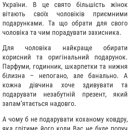
України. В це свято більшість жінок
вітають своїх чоловіків приємними
подарунками. Та що обрати для свого
чоловіка та чим порадувати захисника.
Для чоловіка найкраще обирати
корисний та оригінальний подарунок.
Парфуми, годинник, шкарпетки та нижня
білизна – непогано, але банально. А
кожна дівчина хоче здивувати та
подарувати незабутній презент, який
запам’ятається надовго.
А чому б не подарувати коханому ковдру,
яка грітиме його коли Вас не буде поруч