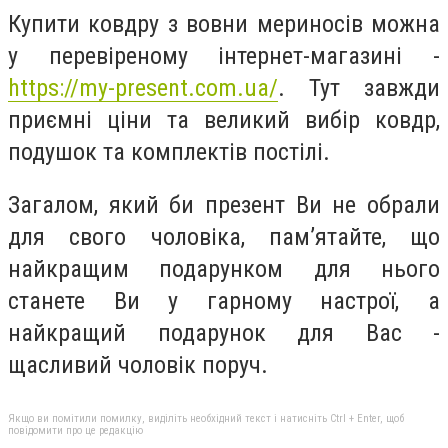
Купити ковдру з вовни мериносів можна
у перевіреному інтернет-магазині -
https://my-present.com.ua/
. Тут завжди
приємні ціни та великий вибір ковдр,
подушок та комплектів постілі.
Загалом, який би презент Ви не обрали
для свого чоловіка, пам’ятайте, що
найкращим подарунком для нього
станете Ви у гарному настрої, а
найкращий подарунок для Вас -
щасливий чоловік поруч.
Якщо ви помітили помилку, виділіть необхідний текст і натисніть Ctrl + Enter, щоб
повідомити про це редакцію