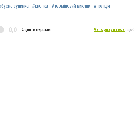
обусна зупинка
#кнопка
#терміновий виклик
#поліція
0,0
Оцініть першим
Авторизуйтесь
, щоб