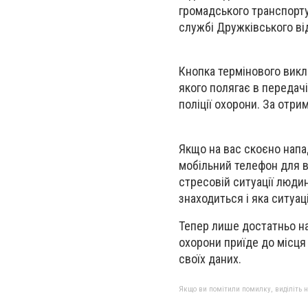
громадського транспорту
службі Дружківського від
Кнопка термінового викли
якого полягає в передачі
поліції охорони. За отри
Якщо на вас скоєно напа
мобільний телефон для ви
стресовій ситуації люди
знаходиться і яка ситуац
Тепер лише достатньо на
охорони приїде до місця 
своїх даних.
Якщо ви помітили помилку, виділіть нео