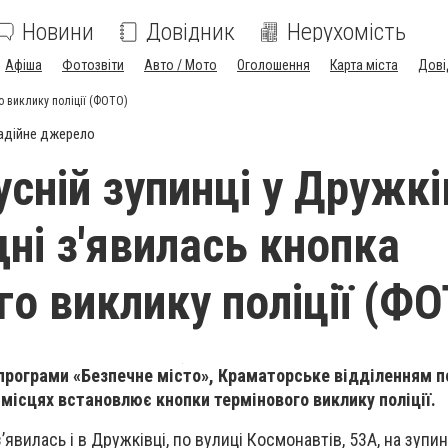
Новини
Довідник
Нерухомість
Афіша
Фотозвіти
Авто / Мото
Оголошення
Карта міста
Дові
о виклику поліції (ФОТО)
адійне джерело
усній зупинці у Дружкі
дні з'явилась кнопка
го виклику поліції (Ф
рограми «Безпечне місто», Краматорське відділенням по
 місцях встановлює кнопки термінового виклику поліції.
’явилась і в Дружківці, по вулиці Космонавтів, 53А, на зупин