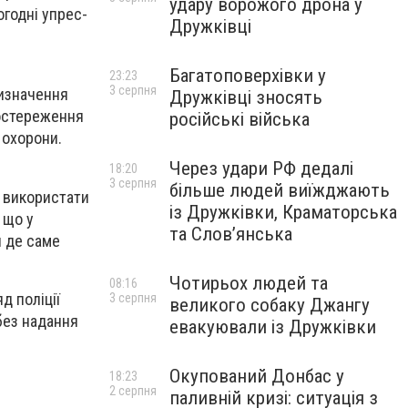
удару ворожого дрона у
огодні упрес-
Дружківці
Багатоповерхівки у
23:23
3 серпня
ризначення
Дружківці зносять
постереження
російські війська
 охорони.
Через удари РФ дедалі
18:20
3 серпня
більше людей виїжджають
ь використати
із Дружківки, Краматорська
 що у
та Слов’янська
и де саме
Чотирьох людей та
08:16
д поліції
3 серпня
великого собаку Джангу
 без надання
евакуювали із Дружківки
Окупований Донбас у
18:23
2 серпня
паливній кризі: ситуація з