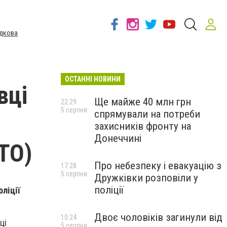
дкова
ОСТАННІ НОВИНИ
вці
Ще майже 40 млн грн
22:29
5 серпня
спрямували на потреби
захисників фронту на
Донеччині
ОТО)
Про небезпеку і евакуацію з
17:28
5 серпня
Дружківки розповіли у
поліції
ліції
Двоє чоловіків загинули від
10:24
ці
5 серпня