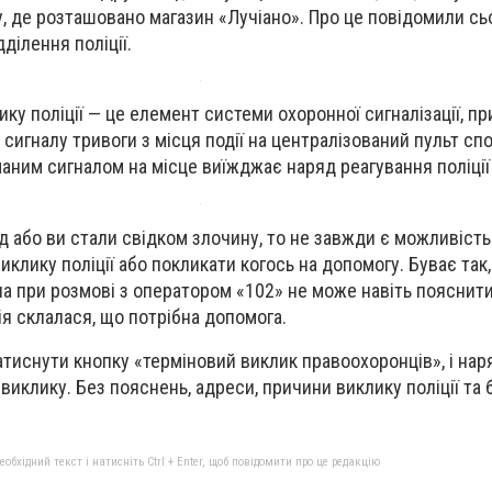
, де розташовано магазин «Лучіано». Про це повідомили сь
ділення поліції.
ку поліції — це елемент системи охоронної сигналізації, п
 сигналу тривоги з місця події на централізований пульт с
маним сигналом на місце виїжджає наряд реагування поліції
д або ви стали свідком злочину, то не завжди є можливіст
клику поліції або покликати когось на допомогу. Буває так,
на при розмові з оператором «102» не може навіть пояснит
ія склалася, що потрібна допомога.
тиснути кнопку «терміновий виклик правоохоронців», і наря
виклику. Без пояснень, адреси, причини виклику поліції та
бхідний текст і натисніть Ctrl + Enter, щоб повідомити про це редакцію