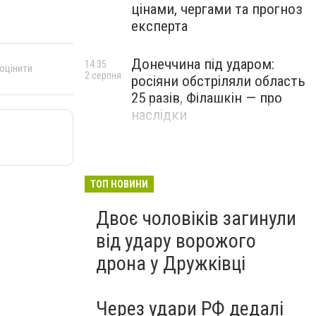
цінами, чергами та прогноз
експерта
Донеччина під ударом:
14:35
 оцінити
2 серпня
росіяни обстріляли область
25 разів, Філашкін — про
наслідки
ТОП НОВИНИ
Двоє чоловіків загинули
від удару ворожого
дрона у Дружківці
Через удари РФ дедалі