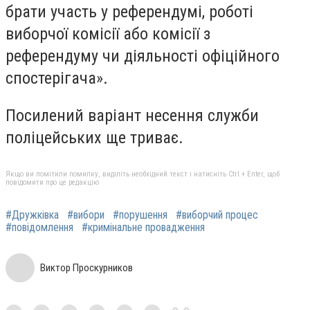
брати участь у референдумі, роботі
виборчої комісії або комісії з
референдуму чи діяльності офіційного
спостерігача».
Посилений варіант несення служби
поліцейських ще триває.
Якщо ви помітили помилку, виділіть необхідний текст і натисніть Ctrl + Enter, щоб
повідомити про це редакцію
#Дружківка
#вибори
#порушення
#виборчий процес
#повідомлення
#кримінальне провадження
Виктор Проскурников