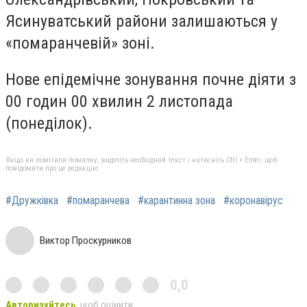
Ясинуватський райони залишаються у
«помаранчевій» зоні.
Нове епідемічне зонування почне діяти з
00 годин 00 хвилин 2 листопада
(понеділок).
Якщо ви помітили помилку, виділіть необхідний текст і натисніть Ctrl + Enter, щоб
повідомити про це редакцію
#Дружківка
#помаранчева
#карантинна зона
#коронавірус
Виктор Проскурников
0,0
Авторизуйтесь
, щоб оцінити