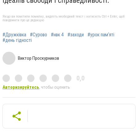
ідеалів свободи і справедливості.
Якщо ви помітили помилку, виділіть необхідний текст і натисніть Ctrl + Enter, щоб
повідомити про це редакцію
#Дружківка
#Сурово
#нвк 4
#заходи
#урок пам‘яті
#день гідності
Виктор Проскурников
0,0
Авторизируйтесь
, чтобы оценить