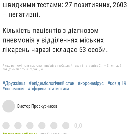
швидкими тестами: 27 позитивних, 2603
– негативні.
Кількість пацієнтів з діагнозом
пневмонія у відділеннях міських
лікарень наразі складає 53 особи.
Якщо ви помітили помилку, виділіть необхідний текст і натисніть Ctrl + Enter, щоб
повідомити про це редакцію
#Дружківка
#епідеміологічний стан
#коронавірус
#ковід 19
#пневмонія
#офіційна статистика
Виктор Проскурников
0,0