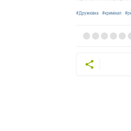
#Дружківка
#кримінал
#р