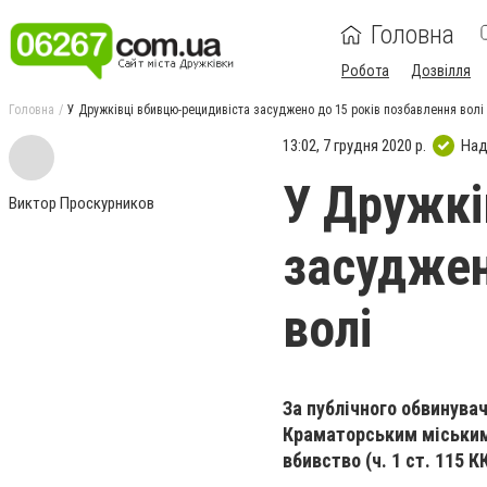
Головна
Робота
Дозвілля
Головна
У Дружківці вбивцю-рецидивіста засуджено до 15 років позбавлення волі
13:02, 7 грудня 2020 р.
Над
У Дружкі
Виктор Проскурников
засуджен
волі
За публічного обвинува
Краматорським міським 
вбивство (ч. 1 ст. 115 К