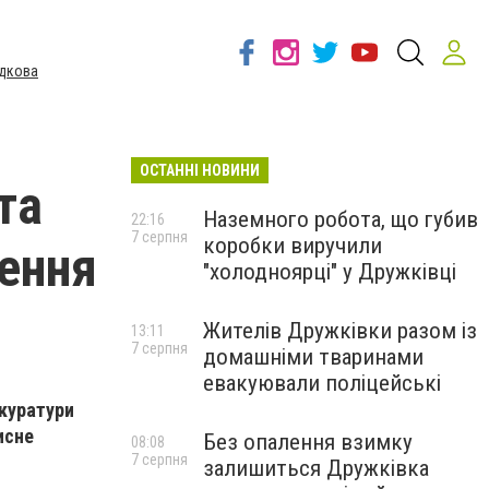
дкова
ОСТАННІ НОВИНИ
та
Наземного робота, що губив
22:16
7 серпня
коробки виручили
лення
"холодноярці" у Дружківці
Жителів Дружківки разом із
13:11
7 серпня
домашніми тваринами
евакуювали поліцейські
окуратури
исне
Без опалення взимку
08:08
7 серпня
залишиться Дружківка