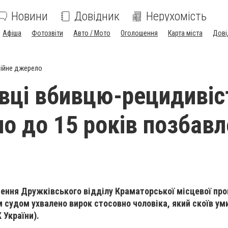
Новини
Довідник
Нерухомість
Афіша
Фотозвіти
Авто / Мото
Оголошення
Карта міста
Дові
ійне джерело
вці вбивцю-рецидивіс
о до 15 років позбав
чення Дружківського відділу Краматорської місцевої пр
судом ухвалено вирок стосовно чоловіка, який скоїв ум
К України).