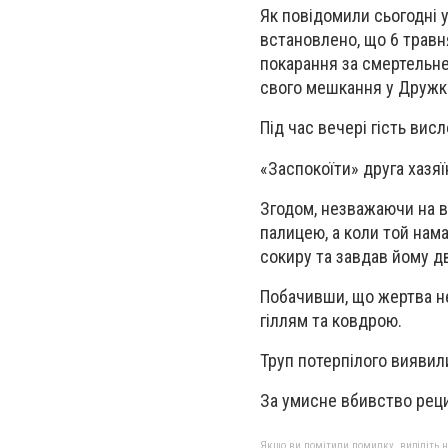
Як повідомили сьогодні у
встановлено, що 6 травн
покарання за смертельне
свого мешкання у Дружкі
Під час вечері гість ви
«Заспокоїти» друга хазя
Згодом, незважаючи на 
палицею, а коли той нама
сокиру та завдав йому дв
Побачивши, що жертва не 
гіллям та ковдрою.
Труп потерпілого виявил
За умисне вбивство реци
Якщо ви помітили помилку, виділіть нео