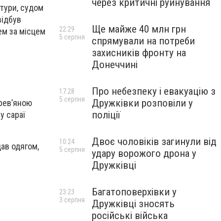
через критичні руйнування
атури, судом
відбув
Ще майже 40 млн грн
22:29
ем за місцем
5 серпня
спрямували на потреби
захисників фронту на
Донеччині
Про небезпеку і евакуацію з
17:28
5 серпня
Дружківки розповіли у
рев’яною
поліції
у сараї
Двоє чоловіків загинули від
10:24
дав одягом,
5 серпня
удару ворожого дрона у
Дружківці
Багатоповерхівки у
23:23
3 серпня
Дружківці зносять
російські війська