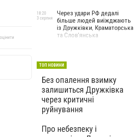
Через удари РФ дедалі
18:20
3 серпня
більше людей виїжджають
із Дружківки, Краматорська
та Слов’янська
 оцінити
ТОП НОВИНИ
Без опалення взимку
залишиться Дружківка
через критичні
руйнування
Про небезпеку і