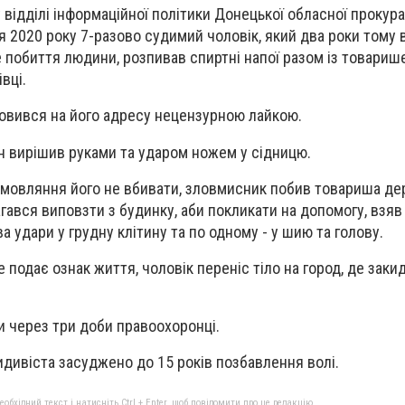
 відділі інформаційної політики Донецької обласної прокур
я 2020 року 7-разово судимий чоловік, який два роки тому 
 побиття людини, розпивав спиртні напої разом із товариш
вці.
словився на його адресу нецензурною лайкою.
їн вирішив руками та ударом ножем у сідницю.
вмовляння його не вбивати, зловмисник побив товариша де
гався виповзти з будинку, аби покликати на допомогу, взяв 
а удари у грудну клітину та по одному - у шию та голову.
подає ознак життя, чоловік переніс тіло на город, де заки
и через три доби правоохоронці.
дивіста засуджено до 15 років позбавлення волі.
бхідний текст і натисніть Ctrl + Enter, щоб повідомити про це редакцію