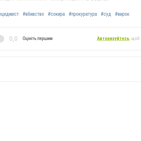
ецидивіст
#вбивство
#сокира
#прокуратура
#суд
#вирок
0,0
Оцініть першим
Авторизуйтесь
, щоб