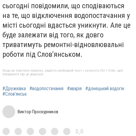
сьогодні повідомили, що сподіваються
на те, що відключення водопостачання у
місті сьогодні вдасться уникнути. Але це
буде залежати від того, як довго
триватимуть ремонтні-відновлювальні
роботи під Слов‘янськом.
Якщо ви помітили помилку, виділіть необхідний текст і натисніть Ctrl + Enter, щоб
повідомити про це редакцію
#Дружківка
#водопостачання
#аварія
#донецький водогін
#Слов’янськ
Виктор Проскурников
0,0