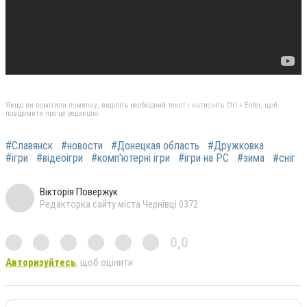
Якщо ви помітили помилку, виділіть необхідний текст і натисніть Ctrl + Enter, щоб
повідомити про це редакцію
#Славянск
#новости
#Донецкая область
#Дружковка
#ігри
#відеоігри
#комп'ютерні ігри
#ігри на PC
#зима
#сніг
Вікторія Повержук
Редакторка сайту міста Чернівці 0372
0,0
Авторизуйтесь
, щоб оцінити