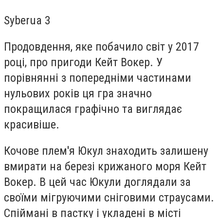
Syberua
3
Продовдення, яке побачило світ у 2017
році, про пригоди Кейт Вокер. У
порівнянні з попередніми частинами
нульових років ця гра значно
покращилася графічно та виглядає
красивіше.
Кочове плем'я Юкул знаходить залишену
вмирати на березі крижаного моря Кейт
Вокер. В цей час Юкули доглядали за
своїми мігруючими сніговими страусами.
Спіймані в пастку і укладені в місті