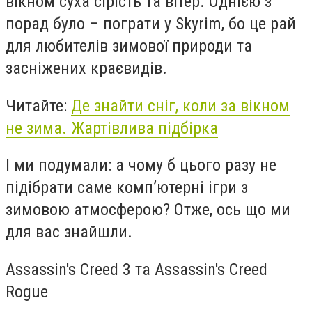
вікном суха сірість та вітер. Однією з
порад було – пограти у
Skyrim
,
бо це рай
для любителів зимової природи та
засніжених краєвидів.
Читайте:
Де знайти сніг, коли за вікном
не зима. Жартівлива підбірка
І ми подумали: а чому б цього разу не
підібрати саме комп’ютерні ігри з
зимовою атмосферою? Отже, ось що ми
для вас знайшли.
Assassin
'
s Creed
3 та
Assassin
'
s Creed
Rogue