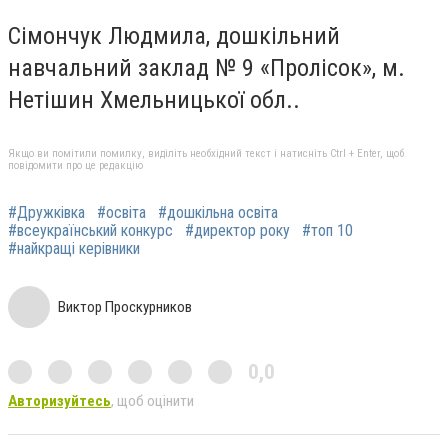
Сімончук Людмила, дошкільний
навчальний заклад № 9 «Пролісок», м.
Нетішин Хмельницької обл..
Якщо ви помітили помилку, виділіть необхідний текст і натисніть Ctrl + Enter, щоб
повідомити про це редакцію
#Дружківка
#освіта
#дошкільна освіта
#всеукраїнський конкурс
#директор року
#топ 10
#найкращі керівники
Виктор Проскурников
0,0
Авторизуйтесь
, щоб оцінити