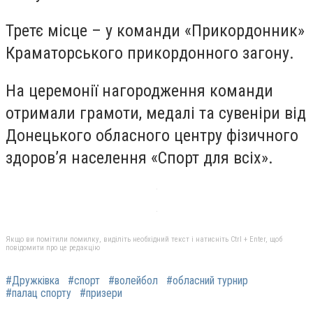
Третє місце – у команди «Прикордонник»
Краматорського прикордонного загону.
На церемонії нагородження команди
отримали грамоти, медалі та сувеніри від
Донецького обласного центру фізичного
здоров’я населення «Спорт для всіх».
Якщо ви помітили помилку, виділіть необхідний текст і натисніть Ctrl + Enter, щоб
повідомити про це редакцію
#Дружківка
#спорт
#волейбол
#обласний турнир
#палац спорту
#призери