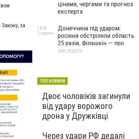
цінами, чергами та прогноз
твом
експерта
 Закону, за
Донеччина під ударом:
14:35
2 серпня
росіяни обстріляли область
25 разів, Філашкін — про
наслідки
ТОП НОВИНИ
Двоє чоловіків загинули
від удару ворожого
дрона у Дружківці
Через удари РФ дедалі