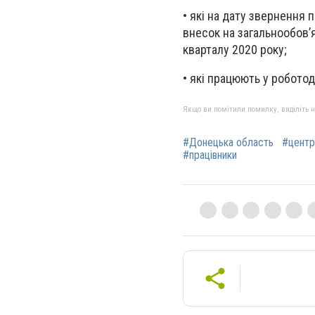
• які на дату звернення
внесок на загальнообов’
кварталу 2020 року;
• які працюють у робото
Якщо ви помітили помилку, виділіть нео
#Донецька область
#центр
#працівники