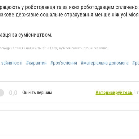
 працюють у роботодавця та за яких роботодавцем сплачено
язкове державне соціальне страхування менше ніж усі міся
давця за сумісництвом.
бхідний текст і натисніть Ctrl + Enter, щоб повідомити про це редакцію
 зайнятості
#карантин
#роз‘яснення
#матеріальна допомога
#р
0,0
Оцініть першим
Авторизируйтесь
, ч