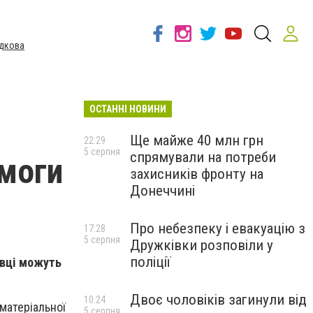
дкова
ОСТАННІ НОВИНИ
Ще майже 40 млн грн
22:29
5 серпня
спрямували на потреби
омоги
захисників фронту на
Донеччині
Про небезпеку і евакуацію з
17:28
5 серпня
Дружківки розповіли у
поліції
авці можуть
Двоє чоловіків загинули від
10:24
матеріальної
5 серпня