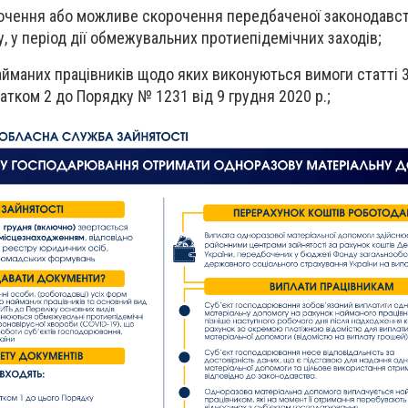
орочення або можливе скорочення передбаченої законодавс
, у період дії обмежувальних протиепідемічних заходів;
айманих працівників щодо яких виконуються вимоги статті 3
ком 2 до Порядку № 1231 від 9 грудня 2020 р.;