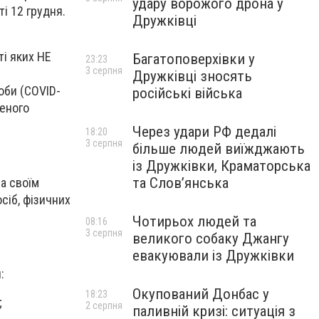
удару ворожого дрона у
і 12 грудня.
Дружківці
і яких НЕ
Багатоповерхівки у
23:23
3 серпня
Дружківці зносять
оби (COVID-
російські війська
ченого
Через удари РФ дедалі
18:20
3 серпня
більше людей виїжджають
із Дружківки, Краматорська
та Слов’янська
а своїм
сіб, фізичних
Чотирьох людей та
08:16
3 серпня
великого собаку Джангу
евакуювали із Дружківки
:
Окупований Донбас у
18:23
;
2 серпня
паливній кризі: ситуація з