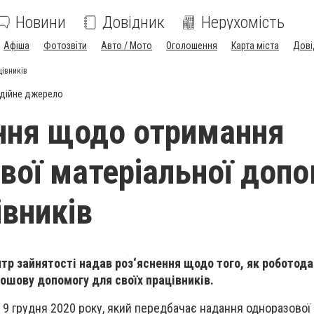
Новини
Довідник
Нерухомість
Афіша
Фотозвіти
Авто / Мото
Оголошення
Карта міста
Дові
івників
дійне джерело
ння щодо отримання
вої матеріальної доп
івників
тр зайнятості надав роз‘яснення щодо того, як роботод
ошову допомогу для своїх працівників.
9 грудня 2020 року, який передбачає надання одноразової 