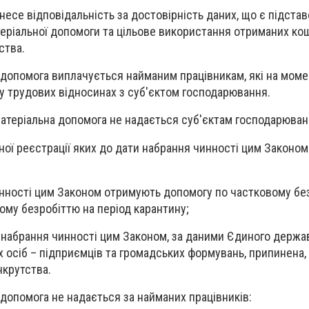
несе відповідальність за достовірність даних, що є підста
еріальної допомоги та цільове використання отриманих ко
ства.
допомога виплачується найманим працівникам, які на момен
 трудових відносинах з суб'єктом господарювання.
теріальна допомога не надається суб'єктам господарюван
вної реєстрації яких до дати набрання чинності цим Законо
чинності цим Законом отримують допомогу по частковому бе
ому безробіттю на період карантину;
ту набрання чинності цим Законом, за даними Єдиного держа
х осіб – підприємців та громадських формувань, припинена,
нкрутства.
допомога не надається за найманих працівників: