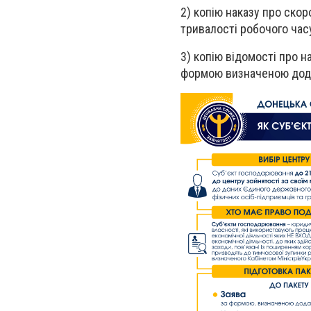
2) копію наказу про ск
тривалості робочого часу
3) копію відомості про н
формою визначеною додат