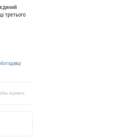
 єдиний
ці третього
оботодавці
тобы оценить