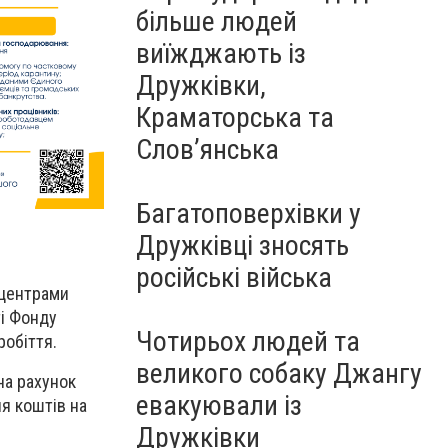
більше людей
виїжджають із
Дружківки,
Краматорська та
Слов’янська
Багатоповерхівки у
Дружківці зносять
російські війська
 центрами
і Фонду
Чотирьох людей та
робіття.
великого собаку Джангу
на рахунок
евакуювали із
я коштів на
Дружківки