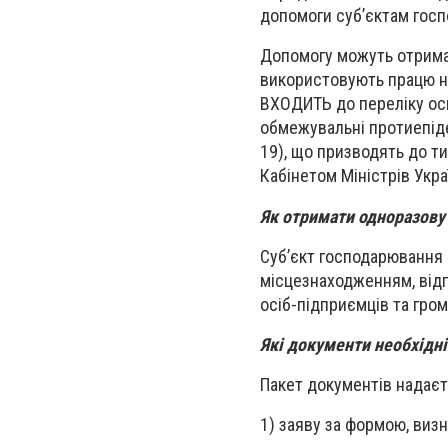
допомоги суб’єктам госп
Допомогу можуть отримат
використовують працю на
ВХОДИТЬ до переліку осн
обмежувальні протиепіде
19), що призводять до т
Кабінетом Міністрів Укра
Як отримати одноразову
Суб’єкт господарювання 
місцезнаходженням, відп
осіб-підприємців та гро
Які документи необхідні 
Пакет документів надаєт
1) заяву за формою, виз