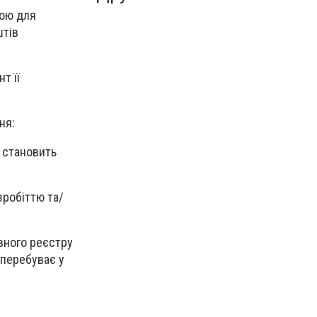
вою для
штів
т її
ня:
м становить
зробіттю та/
вного реєстру
 перебуває у