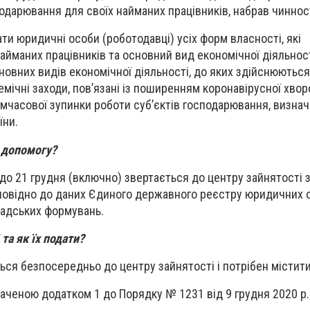
одарювання для своїх найманих працівників, набрав чинност
и юридичні особи (роботодавці) усіх форм власності, які
йманих працівників та основний вид економічної діяльност
овних видів економічної діяльності, до яких здійснюються
мічні заходи, пов’язані із поширенням коронавірусної хвор
имчасової зупинки роботи суб’єктів господарювання, визна
їни.
 допомогу?
до 21 грудня (включно) звертається до центру зайнятості з
овідно до даних Єдиного державного реєстру юридичних о
мадських формувань.
та як їх подати?
ься безпосередньо до центру зайнятості і потрібен містити
наченою додатком 1 до Порядку № 1231 від 9 грудня 2020 р.