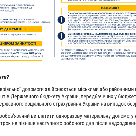
шти?
теріальної допомоги здійснюється міськими або районними
оштів Державного бюджету України, передбачених у бюджет
ержавного соціального страхування України на випадок без
зобов’язаний виплатити одноразову матеріальну допомогу 
строк не пізніше наступного робочого дня після надходженн