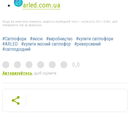
arled.com.ua
Якщо ви помітили помилку, виділіть необхідний текст і натисніть Ctrl + Enter, щоб
повідомити про це редакцію
#Світлофори
#якісні
#виробництво
#купити світлофори
#ARLED
#купити якісний світлофор
#реверсивний
#світлодіодний
0,0
Авторизуйтесь
, щоб оцінити