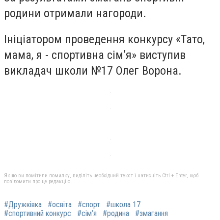
родини отримали нагороди.
Ініціатором проведення конкурсу «Тато,
мама, я - спортивна сім’я» виступив
викладач школи №17 Олег Ворона.
Якщо ви помітили помилку, виділіть необхідний текст і натисніть Ctrl + Enter, щоб
повідомити про це редакцію
#Дружківка
#освіта
#спорт
#школа 17
#спортивний конкурс
#сім‘я
#родина
#змагання