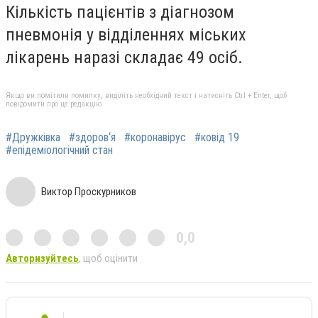
Кількість пацієнтів з діагнозом
пневмонія у відділеннях міських
лікарень наразі складає 49 осіб.
Якщо ви помітили помилку, виділіть необхідний текст і натисніть Ctrl + Enter, щоб
повідомити про це редакцію
#Дружківка
#здоров‘я
#коронавірус
#ковід 19
#епідеміологічний стан
Виктор Проскурников
0,0
Авторизуйтесь
, щоб оцінити