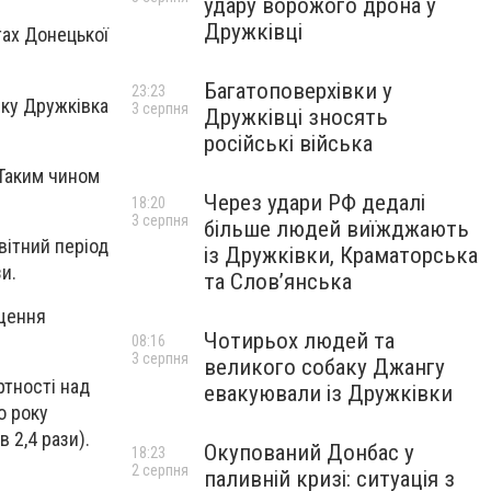
удару ворожого дрона у
Дружківці
тах Донецької
Багатоповерхівки у
23:23
ску Дружківка
3 серпня
Дружківці зносять
російські війська
 Таким чином
Через удари РФ дедалі
18:20
3 серпня
більше людей виїжджають
вітний період
із Дружківки, Краматорська
и.
та Слов’янська
ищення
Чотирьох людей та
08:16
3 серпня
великого собаку Джангу
ртності над
евакуювали із Дружківки
о року
 2,4 рази).
Окупований Донбас у
18:23
2 серпня
паливній кризі: ситуація з