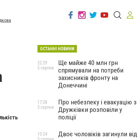
дкова
ОСТАННІ НОВИНИ
Ще майже 40 млн грн
22:29
5 серпня
спрямували на потреби
а
захисників фронту на
Донеччині
Про небезпеку і евакуацію з
17:28
5 серпня
Дружківки розповіли у
поліції
лькість
Двоє чоловіків загинули від
10:24
5 серпня