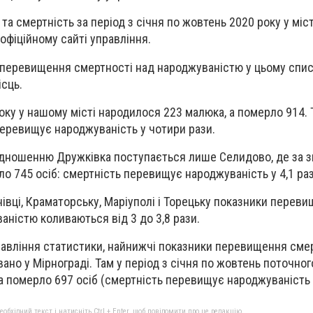
та смертність за період з січня по жовтень 2020 року у міс
офіційному сайті управління.
 перевищення смертності над народжуваністю у цьому спи
ісць.
 року у нашому місті народилося 223 малюка, а померло 914.
перевищує народжуваність у чотири рази.
дношенню Дружківка поступається лише Селидово, де за з
ло 745 осіб: смертність перевищує народжуваність у 4,1 раз
нівці, Краматорську, Маріуполі і Торецьку показники перев
аністю коливаються від 3 до 3,8 рази.
авління статистики, найнижчі показники перевищення сме
но у Мірнограді. Там у період з січня по жовтень поточног
а померло 697 осіб (смертність перевищує народжуваність в
бхідний текст і натисніть Ctrl + Enter, щоб повідомити про це редакцію