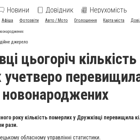
Новини
Довідник
Нерухомість
Афіша
Фотозвіти
Авто / Мото
Оголошення
Карта міста
Дові
новонароджених
дійне джерело
ці цьогоріч кількість
 учетверо перевищил
ь новонароджених
чного року кількість померлих у Дружківці перевищила кі
и рази.
ецькому обласному управлінні статистики.