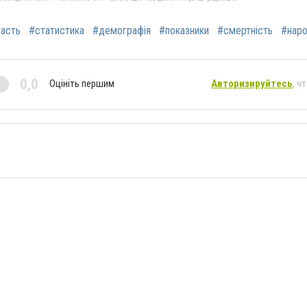
асть
#статистика
#демографія
#показники
#смертність
#наро
0,0
Оцініть першим
Авторизируйтесь
, ч