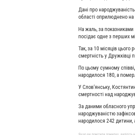
Дані про народжуваність 
області оприлюднено на 
На жаль, за показниками
посідає одне з перших м
Так, за 10 місяців цього
смертність у Дружківці 
По цьому сумному співві
народилося 180, а помер
У Слов’янську, Костянти
смертності над народжув
За даними обласного упр
народжуваністю зафіксова
народилося 242 дитини, 
Якщо ви помітили помилку, виділіть нео