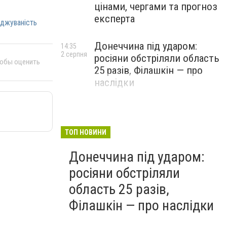
цінами, чергами та прогноз
експерта
джуваність
Донеччина під ударом:
14:35
2 серпня
росіяни обстріляли область
тобы оценить
25 разів, Філашкін — про
наслідки
ТОП НОВИНИ
Донеччина під ударом:
росіяни обстріляли
область 25 разів,
Філашкін — про наслідки