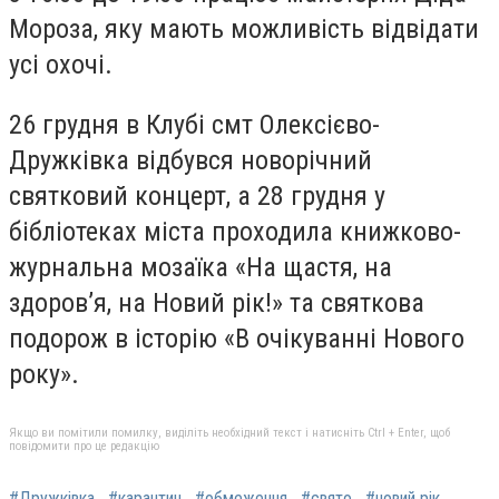
Мороза, яку мають можливість відвідати
усі охочі.
26 грудня в Клубі смт Олексієво-
Дружківка відбувся новорічний
святковий концерт, а 28 грудня у
бібліотеках міста проходила книжково-
журнальна мозаїка «На щастя, на
здоров’я, на Новий рік!» та святкова
подорож в історію «В очікуванні Нового
року».
Якщо ви помітили помилку, виділіть необхідний текст і натисніть Ctrl + Enter, щоб
повідомити про це редакцію
#Дружківка
#карантин
#обмеження
#свято
#новий рік