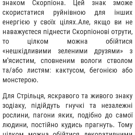
знаком Скорпіона. Цей знак зможе
скористатися руйнівною для інших
енергією у своїх цілях.Але, якщо ви не
наважуєтеся піднести Скорпіонові отрути,
то цілком можна обійтися
«нешкідливими зеленими друзями» з
м'ясистим, сповненим вологи стволом
та/або листям: кактусом, бегонією або
монстерою.
Для Стрільця, яскравого та живого знаку
зодіаку, підійдуть гнучкі та незалежні
рослини, пагони яких, подібно до самої
людини, постійно кудись прагнуть. Тому
цілком можна обійтися декоративними