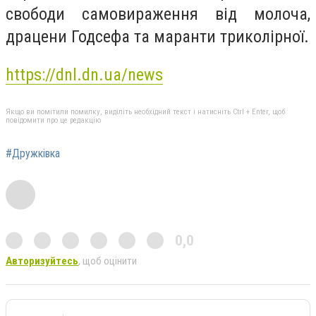
свободи самовираження від молоча,
драцени Годсефа та маранти триколірної.
https://dnl.dn.ua/news
Якщо ви помітили помилку, виділіть необхідний текст і натисніть Ctrl + Enter, щоб
повідомити про це редакцію
#Дружкiвка
0,0
Авторизуйтесь
, щоб оцінити