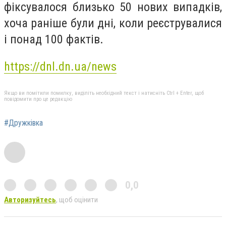
фіксувалося близько 50 нових випадків,
хоча раніше були дні, коли реєструвалися
і понад 100 фактів.
https://dnl.dn.ua/news
Якщо ви помітили помилку, виділіть необхідний текст і натисніть Ctrl + Enter, щоб
повідомити про це редакцію
#Дружкiвка
0,0
Авторизуйтесь
, щоб оцінити