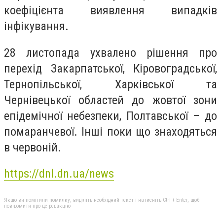
коефіцієнта виявлення випадків
інфікування.
28 листопада ухвалено рішення про
перехід Закарпатської, Кіровоградської,
Тернопільської, Харківської та
Чернівецької областей до жовтої зони
епідемічної небезпеки, Полтавської – до
помаранчевої. Інші поки що знаходяться
в червоній.
https://dnl.dn.ua/news
Якщо ви помітили помилку, виділіть необхідний текст і натисніть Ctrl + Enter, щоб
повідомити про це редакцію