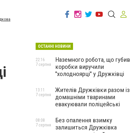
дкова
ОСТАННІ НОВИНИ
Наземного робота, що губив
22:16
7 серпня
коробки виручили
і
"холодноярці" у Дружківці
Жителів Дружківки разом із
13:11
7 серпня
домашніми тваринами
евакуювали поліцейські
Без опалення взимку
08:08
7 серпня
залишиться Дружківка