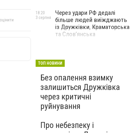
Через удари РФ дедалі
18:20
3 серпня
більше людей виїжджають
 оцінити
із Дружківки, Краматорська
та Слов’янська
ТОП НОВИНИ
Без опалення взимку
залишиться Дружківка
через критичні
руйнування
Про небезпеку і