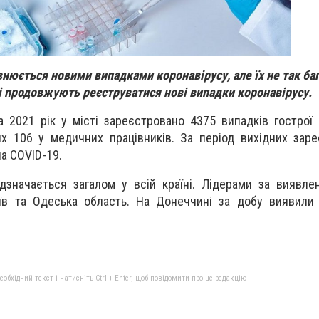
нюється новими випадками коронавірусу, але їх не так баг
і продовжують реєструватися нові випадки коронавірусу.
а 2021 рік у місті зареєстровано 4375 випадків гострої 
их 106 у медичних працівників. За період вихідних зар
а COVID-19.
дзначається загалом у всій країні. Лідерами за виявл
їв та Одеська область. На Донеччині за добу виявили 
бхідний текст і натисніть Ctrl + Enter, щоб повідомити про це редакцію