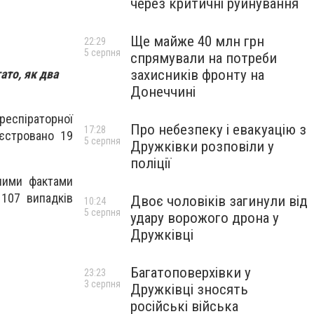
через критичні руйнування
Ще майже 40 млн грн
22:29
5 серпня
спрямували на потреби
захисників фронту на
ато, як два
Донеччині
респіраторної
Про небезпеку і евакуацію з
17:28
еєстровано 19
5 серпня
Дружківки розповіли у
поліції
еними фактами
107 випадків
Двоє чоловіків загинули від
10:24
5 серпня
удару ворожого дрона у
Дружківці
Багатоповерхівки у
23:23
3 серпня
Дружківці зносять
російські війська