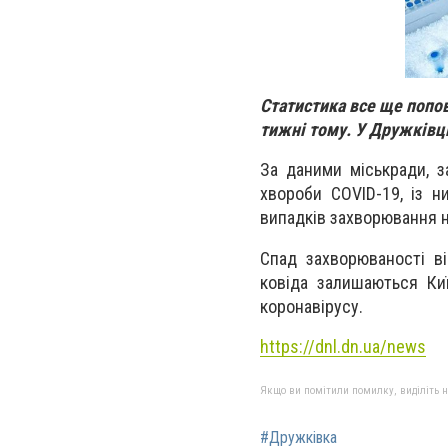
Статистика все ще попов
тижні тому. У Дружківц
За даними міськради, з
хвороби CОVID-19, із н
випадків захворювання н
Спад захворюваності ві
ковіда залишаються Ки
коронавірусу.
https://dnl.dn.ua/news
Якщо ви помітили помилку, виділіть нео
#Дружкiвка