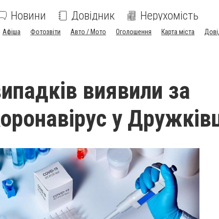
Новини
Довідник
Нерухомість
Афіша
Фотозвіти
Авто / Мото
Оголошення
Карта міста
Дові
випадків виявили за
Коронавірус у Дружківц