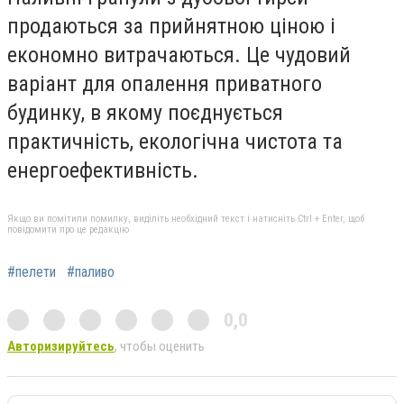
продаються за прийнятною ціною і
економно витрачаються. Це чудовий
варіант для опалення приватного
будинку, в якому поєднується
практичність, екологічна чистота та
енергоефективність.
Якщо ви помітили помилку, виділіть необхідний текст і натисніть Ctrl + Enter, щоб
повідомити про це редакцію
#пелети
#паливо
0,0
Авторизируйтесь
, чтобы оценить