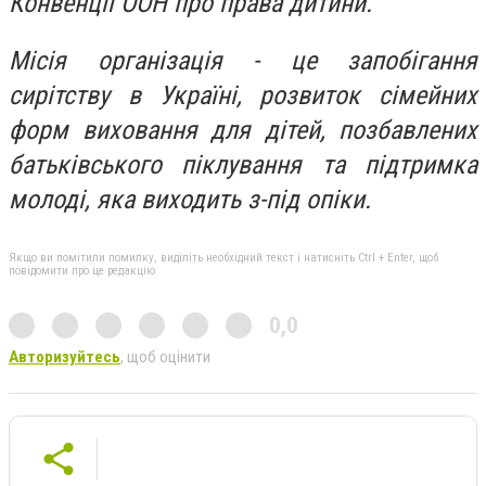
Конвенції ООН про права дитини.
Місія організація - це запобігання
сирітству в Україні, розвиток сімейних
форм виховання для дітей, позбавлених
батьківського піклування та підтримка
молоді, яка виходить з-під опіки.
Якщо ви помітили помилку, виділіть необхідний текст і натисніть Ctrl + Enter, щоб
повідомити про це редакцію
0,0
Авторизуйтесь
, щоб оцінити