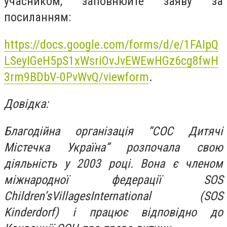
учасником, заповнюйте заяву за
посиланням:
https://docs.google.com/forms/d/e/1FAIpQ
LSeyIGeH5pS1xWsriOvJvEWEwHGz6cg8fwH
3rm9BDbV-0PvWvQ/viewform
.
Довідка:
Благодійна організація “СОС Дитячі
Містечка Україна” розпочала свою
діяльність у 2003 році. Вона є членом
міжнародної федерації SOS
Children’sVillagesInternational (SOS
Kinderdorf) і працює відповідно до