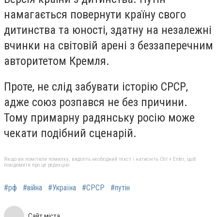
намагається повернути країну свого
дитинства та юності, здатну на незалежні
вчинки на світовій арені з беззаперечним
авторитетом Кремля.
Проте, не слід забувати історію СРСР,
адже союз розпався не без причини.
Тому примарну радянську росію може
чекати подібний сценарій.
Якщо ви помітили помилку, виділіть необхідний текст і натисніть Ctrl + Enter, щоб
повідомити про це редакцію
#рф
#війна
#Україна
#СРСР
#путін
Сайт міста