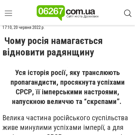
17:10, 20 червня 2022 р.
Чому росія намагається
відновити радянщину
Уся історія росії, яку транслюють
пропагандисти, просякнута успіхами
СРСР, її імперськими настроями,
напускною величчю та “скрєпами”.
Велика частина російського суспільства
живе минулими успіхами імперії, а для