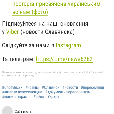
постерів присвячена українським
воїнам (фото)
Підписуйтеся на наші оновлення
у
Viber
(новости Славянска)
Слідкуйте за нами в
Instagram
Та телеграм:
https://t.me/news6262
Якщо ви помітили помилку, виділіть необхідний текст і натисніть Ctrl + Enter, щоб
повідомити про це редакцію
#Слов’янськ
#новини
#Славянск
#новости
#переселенці
#виплати переселенцям
#документи переселенцям
#война в Украине
#війна в Україні
Сайт міста