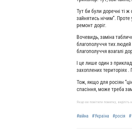
Тут би були доречні ті ж
зайнятись нічим”. Проте 
ремонт доріг.
Вочевидь, заміна таблич
благополуччя тих людей 
благополуччя взагалі до
І це лише один з приклад
захоплених територіях .
Тож, якщо для росіян “ці
спасіння, може треба за
Якщо ви помітили помилку, виділіть нео
#війна
#Україна
#росія
#