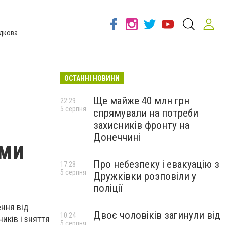
дкова
ОСТАННІ НОВИНИ
Ще майже 40 млн грн
22:29
5 серпня
спрямували на потреби
захисників фронту на
Донеччині
ами
Про небезпеку і евакуацію з
17:28
5 серпня
Дружківки розповіли у
поліції
ення від
Двоє чоловіків загинули від
10:24
иків і зняття
5 серпня