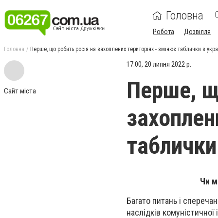
Головна
Робота
Дозвілля
Головна
Перше, що робить росія на захоплених територіях - змінює таблички з ук
17:00, 20 липня 2022 р.
Перше, щ
Сайт міста
захоплен
таблички
Чи м
Багато питань і сперечан
наслідків комуністичної 