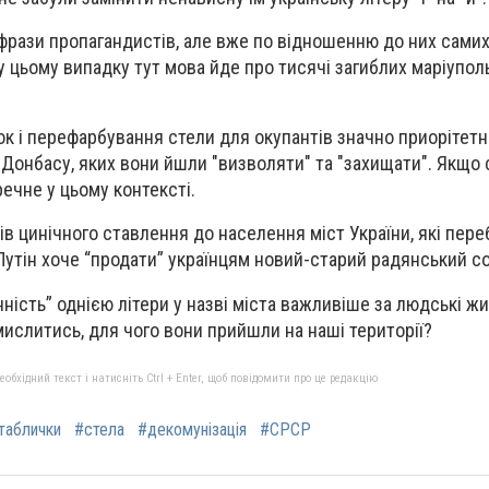
 фрази пропагандистів, але вже по відношенню до них самих
у цьому випадку тут мова йде про тисячі загиблих маріуполь
ок і перефарбування стели для окупантів значно приорітетн
Донбасу, яких вони йшли "визволяти" та "захищати". Якщо
речне у цьому контексті.
ів цинічного ставлення до населення міст України, які пер
 Путін хоче “продати” українцям новий-старий радянський с
нність” однією літери у назві міста важливіше за людські жит
мислитись, для чого вони прийшли на наші території?
бхідний текст і натисніть Ctrl + Enter, щоб повідомити про це редакцію
таблички
#стела
#декомунізація
#СРСР