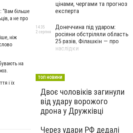
цінами, чергами та прогноз
експерта
: “Вам більше
ців, а не про
Донеччина під ударом:
14:35
2 серпня
росіяни обстріляли область
іше, ніж
25 разів, Філашкін — про
 слово
наслідки
ебувають на
оюз.
ТОП НОВИНИ
тя і їх
Двоє чоловіків загинули
від удару ворожого
дрона у Дружківці
Через удари РФ дедалі