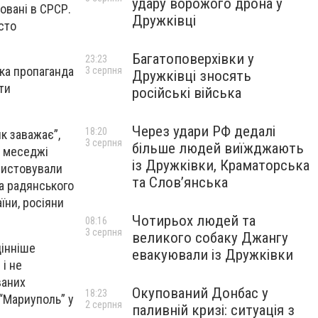
удару ворожого дрона у
овані в СРСР.
Дружківці
сто
Багатоповерхівки у
23:23
ька пропаганда
3 серпня
Дружківці зносять
ти
російські війська
Через удари РФ дедалі
18:20
ик заважає”,
3 серпня
більше людей виїжджають
і меседжі
із Дружківки, Краматорська
ристовували
та Слов’янська
ма радянського
їни, росіяни
Чотирьох людей та
08:16
3 серпня
великого собаку Джангу
цінніше
евакуювали із Дружківки
і не
ваних
Окупований Донбас у
18:23
“Мариуполь” у
2 серпня
паливній кризі: ситуація з
.