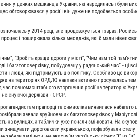
ння у деяких мешканців України, які народились і були вих
ес обговорювався у росії і він дуже не подобається особи
розпочалась у 2014 році, але продовжується і зараз. Російс
процес і поширювала кілька меседжів, які б мали нівелюва
чим”, “Зробіть краще дороги у місті”, “Чим вам той пам’ятн
оді і багатоповерхівку, побудовану у радянський час” - ці вс
и і люди, які підтримують цю політику. Особливо це вико
, адже на територіях ОРДЛО навпаки активно просувалась те
д час повномасштабного вторгнення росії на територію Укра
 неіснуючої держави - СРСР.
пропагандистам прапорці та символіка виявилася набагато 
розібрали завали зруйнованих багатоповерхівок у Маріуполі 
ать на вулицях, а таблички уже почали змінювати. На окупо
и знищувати дороговкази українською, пофарбували стелу 
не забули замінити ненависну їм українську літеру “і” на “и”