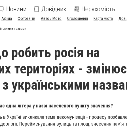
Новини
Довідник
Нерухомість
Афіша
Фотозвіти
Авто / Мото
Оголошення
Карта міста
Дові
раїнськими назвами
о робить росія на
их територіях - змінює
 з українськими назв
ає одна літера у назві населеного пункту значення?
ь в Україні викликала тема декомунізації - процесу позбавл
ідеології.
Перейменування вулиць та площ, знесення пам’ятн