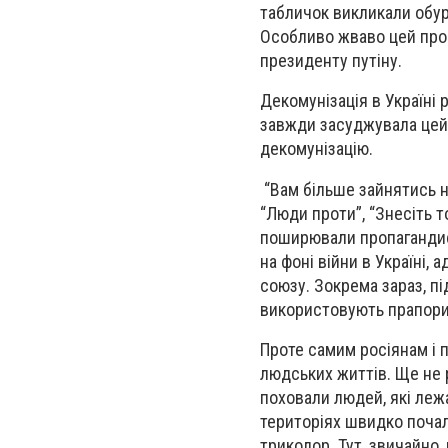
табличок викликали обуре
Особливо жваво цей проц
президенту путіну.
Декомунізація в Україні 
завжди засуджувала цей 
декомунізацію.
“Вам більше зайнятись ні
“Люди проти”, “Знесіть т
поширювали пропагандист
на фоні війни в Україні
союзу. Зокрема зараз, пі
використовують прапори
Проте самим росіянам і 
людських життів. Ще не 
поховали людей, які леж
територіях швидко почал
триколор. Тут, звичайно, 