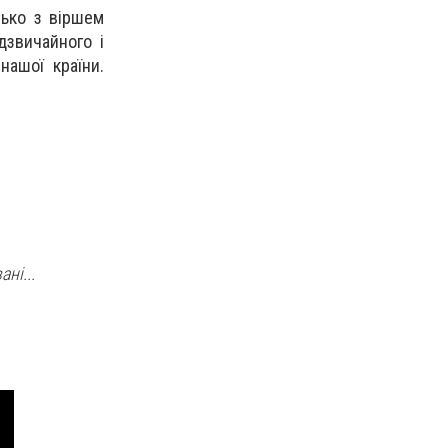
лько з віршем
дзвичайного і
нашої країни.
ні...