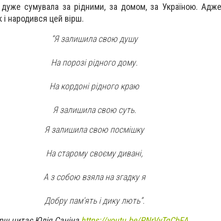
 дуже сумувала за рідними, за домом, за Україною. Адже
к і народився цей вірш.
“Я залишила свою душу
На порозі рідного дому.
На кордоні рідного краю
Я залишила свою суть.
Я залишила свою посмішку
На старому своєму дивані,
А з собою взяла на згадку я
Добру пам'ять і дику лють”.
рш читає Юлія Саніна
https://youtu.be/PNrVyTqCbFA