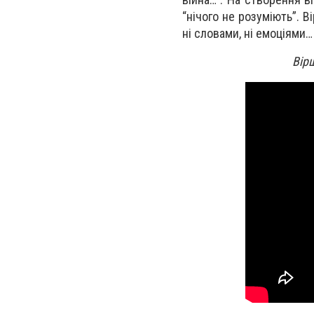
“нічого не розуміють”. 
ні словами, ні емоціями…
Вір