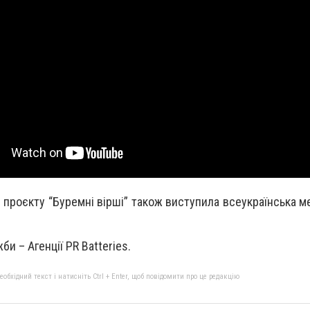
проєкту “Буремні вірші” також виступила всеукраїнська м
и – Агенції PR Batteries.
бхідний текст і натисніть Ctrl + Enter, щоб повідомити про це редакцію