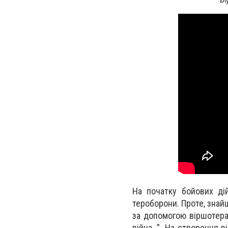
На початку бойових ді
тероборони. Проте, знайш
за допомогою віршотерап
війна…”. На створення в