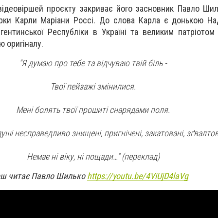
відеовіршей проєкту закриває його засновник Павло Ши
рки Карли Маріани Россі. До слова Карла є донькою На
ентинської Республіки в Україні та великим патріотом 
ю оригіналу.
“Я думаю про тебе та відчуваю твій біль -
Твої пейзажі змінилися.
Мені болять твої прошиті снарядами поля.
уші несправедливо знищені, пригнічені, закатовані, зґвалтова
Немає ні віку, ні пощади…” (переклад)
рш читає Павло Шилько
https://youtu.be/4ViUjD4laVg