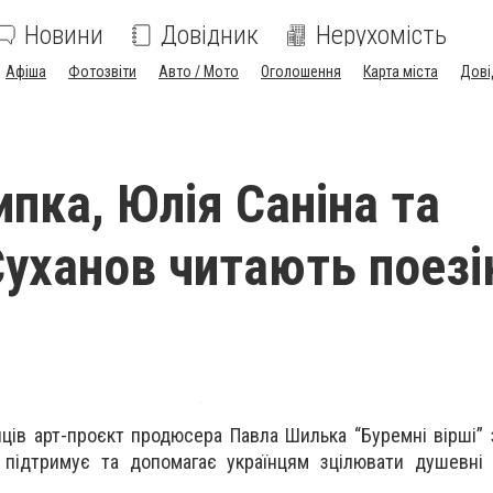
Новини
Довідник
Нерухомість
Афіша
Фотозвіти
Авто / Мото
Оголошення
Карта міста
Дові
ипка, Юлія Саніна та
Суханов читають поез
яців арт-проєкт продюсера Павла Шилька “Буремні вірші”
 підтримує та допомагає українцям зцілювати душевні 