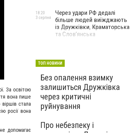
Через удари РФ дедалі
18:20
3 серпня
більше людей виїжджають
із Дружківки, Краматорська
та Слов’янська
ТОП НОВИНИ
Без опалення взимку
залишиться Дружківка
ї. За освітою
через критичні
иття вона пише
 віршів стала
руйнування
ію росії вона
Про небезпеку і
не допомагає