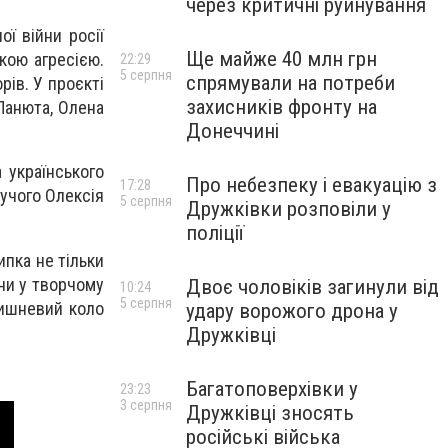
через критичні руйнування
ї війни росії
Ще майже 40 млн грн
ькою агресією.
22:29
5 серпня
спрямували на потреби
ів. У проєкті
захисників фронту на
Панюта, Олена
Донеччині
 українського
Про небезпеку і евакуацію з
17:28
дучого Олексія
5 серпня
Дружківки розповіли у
поліції
ипка не тільки
ни у творчому
Двоє чоловіків загинули від
10:24
5 серпня
вишневий коло
удару ворожого дрона у
Дружківці
Багатоповерхівки у
23:23
3 серпня
Дружківці зносять
російські війська