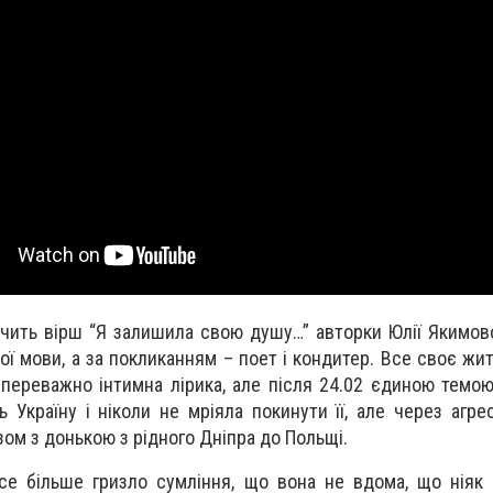
учить вірш “Я залишила свою душу…” авторки Юлії Якимово
кої мови, а за покликанням – поет і кондитер. Все своє ж
 переважно інтимна лірика, але після 24.02 єдиною темою
 Україну і ніколи не мріяла покинути її, але через агрес
зом з донькою з рідного Дніпра до Польщі.
е більше гризло сумління, що вона не вдома, що ніяк 