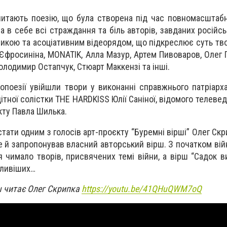
 читають поезію, що була створена під час повномасштабно
ла в себе всі страждання та біль авторів, завданих російс
кою та асоціативним відеорядом, що підкреслює суть твор
Єфросиніна, MONATIK, Алла Мазур, Артем Пивоваров, Олег 
олодимир Остапчук, Стюарт Маккензі та інші.
опоезії увійшли твори у виконанні справжнього патріарха
ітної солістки THE HARDKISS Юлії Саніної, відомого телеве
кту Павла Шилька.
ати одним з голосів арт-проєкту “Буремні вірші” Олег Скр
е й запропонував власний авторський вірш. З початком вій
я чимало творів, присвячених темі війни, а вірш “Садок 
кливіших…
ш читає Олег Скрипка
https://youtu.be/41QHuQWM7oQ