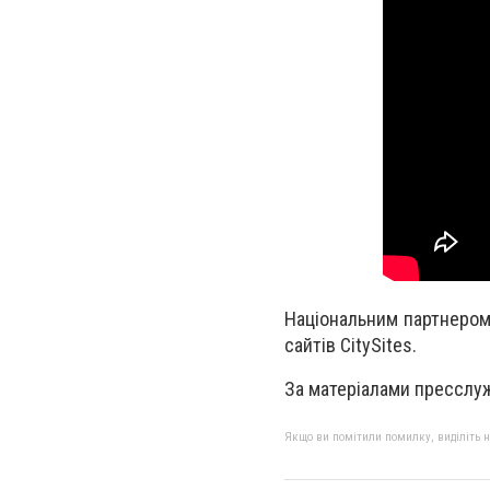
Національним партнером 
сайтів CitySites.
За матеріалами пресслужб
Якщо ви помітили помилку, виділіть нео