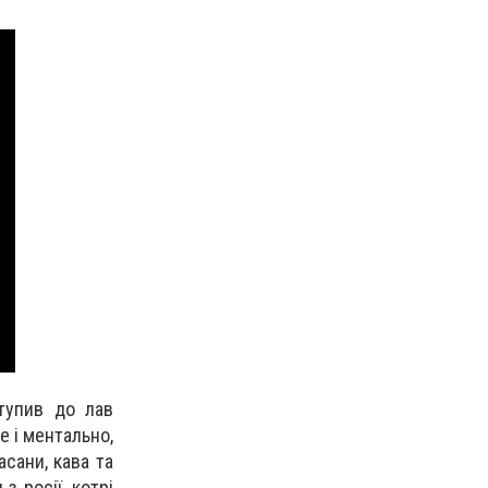
тупив до лав
е і ментально,
асани, кава та
з росії, котрі