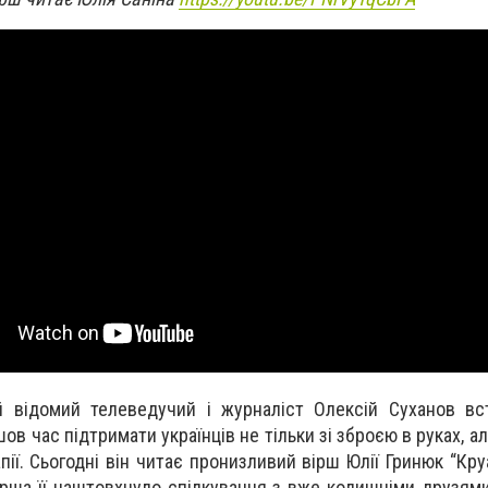
й відомий телеведучий і журналіст Олексій Суханов вс
ов час підтримати українців не тільки зі зброєю в руках, ал
ії. Сьогодні він читає пронизливий вірш Юлії Гринюк “Кру
ірша її наштовхнуло спілкування з вже колишніми друзями 