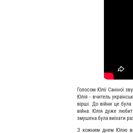
Голосом Юлії Саніної зв
Юлія - вчитель українсь
вірші. До війни це була
війна. Юлія дуже любить
змушена була виїхати ра
З кожним днем Юлію вс