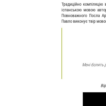
Традиційно компіляцію 
іспанською мовою авто
Повноважного Посла Арг
Павло виконує твір мово
Мені болять д
Ві