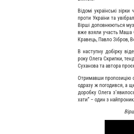
Відомі українські зірки
проти України та увібра
Вірші доповнюються музи
вже взяли участь Маша 
Кравець, Павло Зібров, В
В наступну добірку віде
року Олега Скрипки, тенд
Суханова та автора проє
Отримавши пропозицію ст
одразу ж погодився, а щ
доробку Олега з'явилос
хати” – один з найпрони
Вір