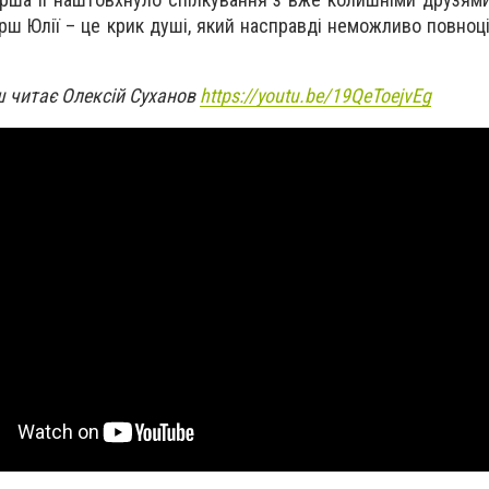
Вірш Юлії – це крик душі, який насправді неможливо повно
ш читає Олексій Суханов
https://youtu.be/19QeToejvEg