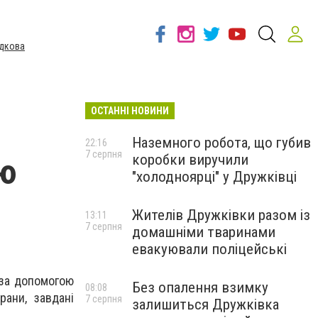
дкова
ОСТАННІ НОВИНИ
Наземного робота, що губив
22:16
7 серпня
коробки виручили
ію
"холодноярці" у Дружківці
Жителів Дружківки разом із
13:11
7 серпня
домашніми тваринами
евакуювали поліцейські
 за допомогою
Без опалення взимку
08:08
рани, завдані
7 серпня
залишиться Дружківка