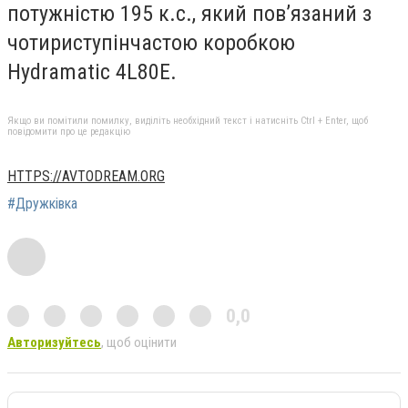
потужністю 195 к.с., який пов’язаний з
чотириступінчастою коробкою
Hydramatic 4L80E.
Якщо ви помітили помилку, виділіть необхідний текст і натисніть Ctrl + Enter, щоб
повідомити про це редакцію
HTTPS://AVTODREAM.ORG
#Дружківка
0,0
Авторизуйтесь
, щоб оцінити