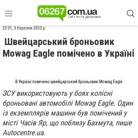
23:31, 3 березня 2023 р.
Швейцарський броньовик
Mowag Eagle помічено в Україні
В Україні помічено швейцарський броньовик Mowag Eagle
ЗСУ використовують у боях колісні
броньовані автомобілі Mowag Eagle. Один
із екземплярів машини був помічений у
місті Часів Яр, що поблизу Бахмута, пише
Autocentre.ua.