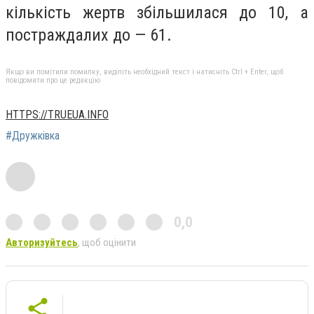
кількість жертв збільшилася до 10, а
постраждалих до — 61.
Якщо ви помітили помилку, виділіть необхідний текст і натисніть Ctrl + Enter, щоб
повідомити про це редакцію
HTTPS://TRUEUA.INFO
#Дружківка
0,0
Авторизуйтесь
, щоб оцінити