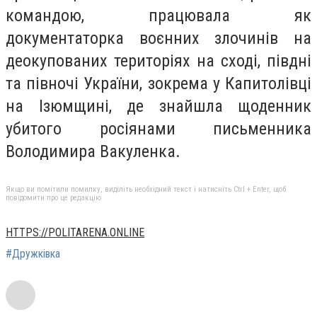
командою, працювала як
документаторка воєнних злочинів на
деокупованих територіях на сході, півдні
та півночі України, зокрема у Капитолівці
на Ізюмщині, де знайшла щоденник
убитого росіянами письменника
Володимира Вакуленка.
Якщо ви помітили помилку, виділіть необхідний текст і натисніть Ctrl + Enter, щоб
повідомити про це редакцію
HTTPS://POLITARENA.ONLINE
#Дружківка