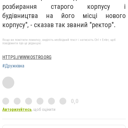
розбирання старого корпусу і
будівництва на його місці нового
корпусу", - сказав так званий "ректор".
Якщо ви помітили помилку, виділіть необхідний текст і натисніть Ctrl + Enter, щоб
повідомити про це редакцію
HTTPS://WWW.OSTRO.ORG
#Дружківка
0,0
Авторизуйтесь
, щоб оцінити