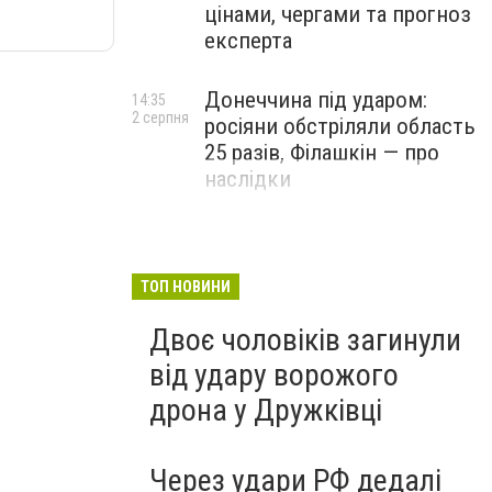
цінами, чергами та прогноз
експерта
Донеччина під ударом:
14:35
2 серпня
росіяни обстріляли область
25 разів, Філашкін — про
наслідки
ТОП НОВИНИ
Двоє чоловіків загинули
від удару ворожого
дрона у Дружківці
Через удари РФ дедалі