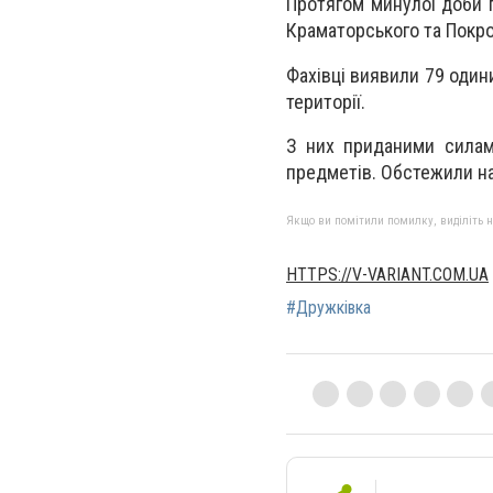
Протягом минулої доби п
Краматорського та Покро
Фахівці виявили 79 один
території.
З них приданими силам
предметів. Обстежили на
Якщо ви помітили помилку, виділіть нео
HTTPS://V-VARIANT.COM.UA
#Дружківка