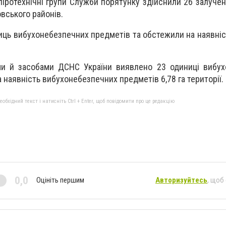
іротехнічні групи Служби порятунку здійснили 26 залучень
вського районів.
иць вибухонебезпечних предметів та обстежили на наявніст
и й засобами ДСНС України виявлено 23 одиниці вибух
 наявність вибухонебезпечних предметів 6,78 га території.
бхідний текст і натисніть Ctrl + Enter, щоб повідомити про це редакцію
0,0
Оцініть першим
Авторизуйтесь
, щоб