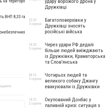
удару ворожого дрона у
 на території
Дружківці
ь ВНП 8,33 га
Багатоповерхівки у
23:23
3 серпня
Дружківці зносять
російські війська
онебезпечних
Через удари РФ дедалі
18:20
3 серпня
більше людей виїжджають
із Дружківки, Краматорська
та Слов’янська
Чотирьох людей та
08:16
3 серпня
великого собаку Джангу
евакуювали із Дружківки
 оцінити
Окупований Донбас у
18:23
2 серпня
паливній кризі: ситуація з