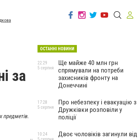
дкова
ОСТАННІ НОВИНИ
Ще майже 40 млн грн
22:29
5 серпня
спрямували на потреби
і за
захисників фронту на
Донеччині
Про небезпеку і евакуацію з
17:28
5 серпня
Дружківки розповіли у
х предметів.
поліції
Двоє чоловіків загинули від
10:24
5 серпня