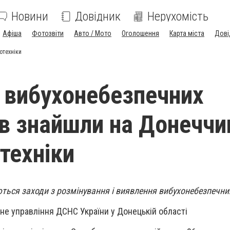
Новини
Довідник
Нерухомість
Афіша
Фотозвіти
Авто / Мото
Оголошення
Карта міста
Дові
отехніки
 вибухонебезпечних
в знайшли на Донеччин
техніки
ться заходи з розмінування і виявлення вибухонебезпечни
не управління ДСНС України у Донецькій області